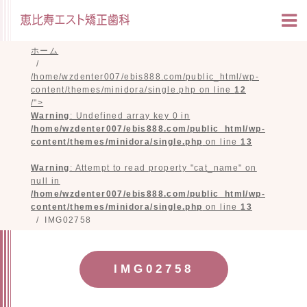
ホーム
/home/wzdenter007/ebis888.com/public_html/wp-
content/themes/minidora/single.php on line
12
/">
Warning
: Undefined array key 0 in
/home/wzdenter007/ebis888.com/public_html/wp-
content/themes/minidora/single.php
on line
13
Warning
: Attempt to read property "cat_name" on
null in
/home/wzdenter007/ebis888.com/public_html/wp-
content/themes/minidora/single.php
on line
13
IMG02758
IMG02758