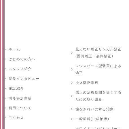
ホーム
見えない矯正リンガル矯正
(舌側矯正・裏側矯正)
はじめての方へ
マウスピース型装置による
スタッフ紹介
矯正
院長インタビュー
小児矯正歯科
施設紹介
矯正の治療期間を短くする
研修参加実績
ための取り組み
費用について
歯をきれいにする治療
アクセス
一般歯科(虫歯治療)
ホワイトニング＆クリーニ