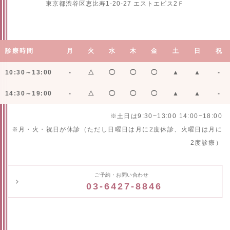
東京都渋谷区恵比寿1-20-27 エストエビス2Ｆ
診療時間
月
火
水
木
金
土
日
祝
10:30～13:00
-
△
◯
◯
◯
▲
▲
-
14:30～19:00
-
△
◯
◯
◯
▲
▲
-
※土日は9:30~13:00 14:00~18:00
※月・火・祝日が休診（ただし日曜日は月に2度休診、火曜日は月に
2度診療）
ご予約・お問い合わせ
03-6427-8846