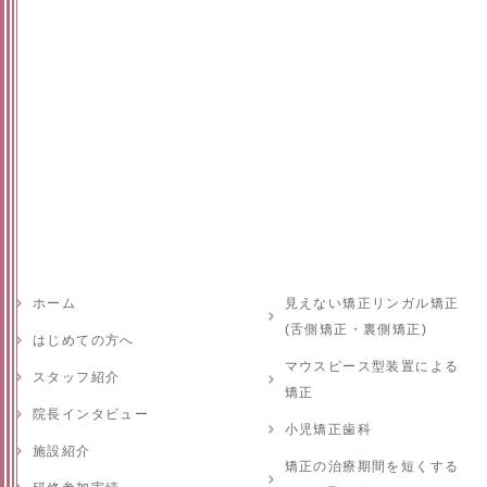
ホーム
見えない矯正リンガル矯正
(舌側矯正・裏側矯正)
はじめての方へ
マウスピース型装置による
スタッフ紹介
矯正
院長インタビュー
小児矯正歯科
施設紹介
矯正の治療期間を短くする