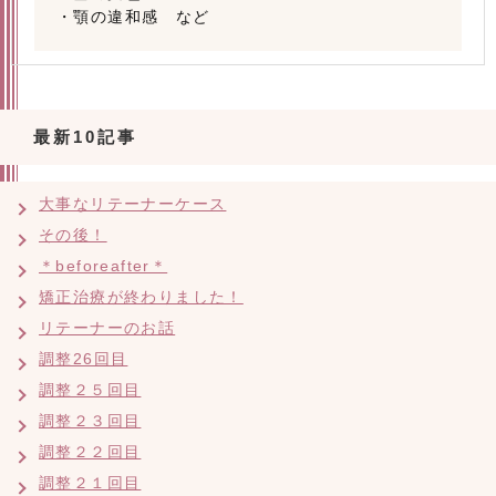
・顎の違和感 など
最新10記事
大事なリテーナーケース
その後！
＊beforeafter＊
矯正治療が終わりました！
リテーナーのお話
調整26回目
調整２５回目
調整２３回目
調整２２回目
調整２１回目