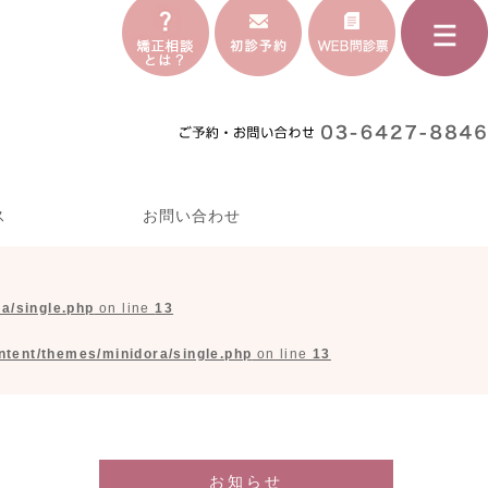
ス
お問い合わせ
a/single.php
on line
13
tent/themes/minidora/single.php
on line
13
お知らせ