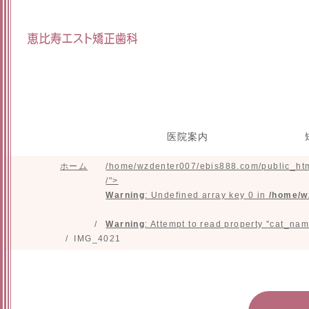
医院案内
ホーム
/home/wzdenter007/ebis888.com/public_htm
院長インタビュー
スタッフ紹介
研修参加実績
施設紹介
目立たな
マウスピ
矯正の治
小
/">
正(舌側
た
Warning
: Undefined array key 0 in
/home/w
Warning
: Attempt to read property "cat_nam
IMG_4021