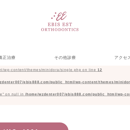
矯正治療
その他診療
アクセ
l/wp-content/themes/minidora/single.php on line
12
い矯正リンガル矯
ース型装置による
療期間を短くする
児矯正歯科
部分矯正
ホワイトニング＆クリーニ
歯をきれいにする治療
一般歯科(虫歯治療)
矯正・裏側矯正)
めの取り組み
矯正
ング
zdenter007/ebis888.com/public_html/wp-content/themes/minidor
e" on null in
/home/wzdenter007/ebis888.com/public_html/wp-con