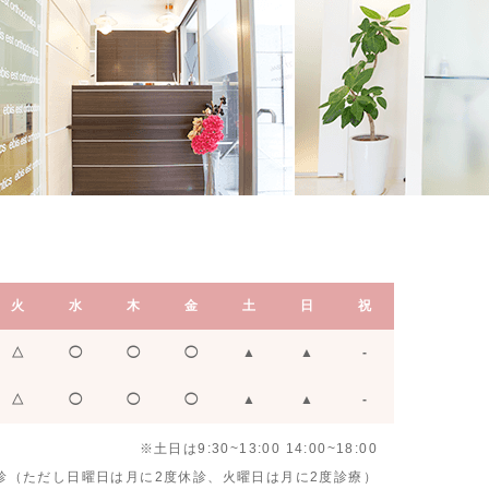
火
水
木
金
土
日
祝
△
◯
◯
◯
▲
▲
-
△
◯
◯
◯
▲
▲
-
※土日は9:30~13:00 14:00~18:00
診（ただし日曜日は月に2度休診、火曜日は月に2度診療）