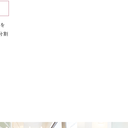
らを
分割