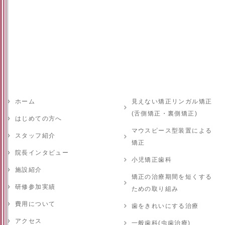
ホーム
見えない矯正リンガル矯正
(舌側矯正・裏側矯正)
はじめての方へ
マウスピース型装置による
スタッフ紹介
矯正
院長インタビュー
小児矯正歯科
施設紹介
矯正の治療期間を短くする
研修参加実績
ための取り組み
費用について
歯をきれいにする治療
アクセス
一般歯科(虫歯治療)