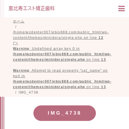
ホーム
/home/wzdenter007/ebis888.com/public_html/wp-
content/themes/minidora/single.php on line
12
/">
Warning
: Undefined array key 0 in
/home/wzdenter007/ebis888.com/public_html/wp-
content/themes/minidora/single.php
on line
13
Warning
: Attempt to read property "cat_name" on
null in
/home/wzdenter007/ebis888.com/public_html/wp-
content/themes/minidora/single.php
on line
13
IMG_4738
IMG_4738